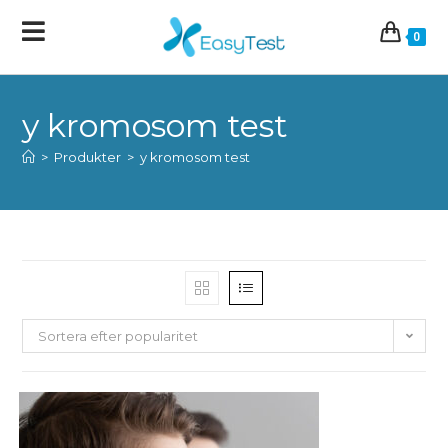
0
y kromosom test
>
Produkter
>
y kromosom test
Sortera efter popularitet