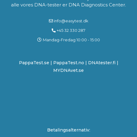
alle vores DNA-tester er DNA Diagnostics Center.
info@easytest.dk
+45 32 330 287
Mandag-Fredag 10:00 - 15:00
PappaTest.se
|
PappaTest.no
|
DNAtester.fi |
MYDNAvet.se
Betalingsalternativ: