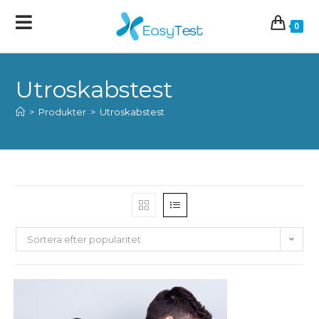
0
Utroskabstest
>
Produkter
>
Utroskabstest
Sortera efter popularitet