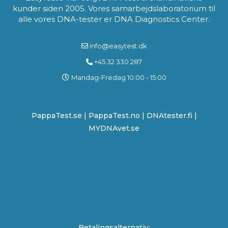
kunder siden 2005. Vores samarbejdslaboratorium til
alle vores DNA-tester er DNA Diagnostics Center.
info@easytest.dk
+45 32 330 287
Mandag-Fredag 10:00 - 15:00
PappaTest.se
|
PappaTest.no
|
DNAtester.fi |
MYDNAvet.se
Betalingsalternativ: