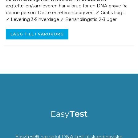
ægtefællen/samleveren har vi brug for en DNA-prøve fra
denne person. Dette er referenceprøven. ✓ Gratis fragt
✓ Levering 3-5 hverdage ✓ Behandlingstid 2-3 uger
LÄGG TILL I VARUKORG
Easy
Test
EasyTest® har solgt DNA-test til skandinaviske