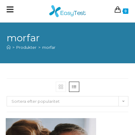
0
morfar
>
Produkter
>
morfar
Sortera efter popularitet