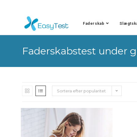
Faderskab
Slægtsk
Faderskabstest under g
Sortera efter popularitet