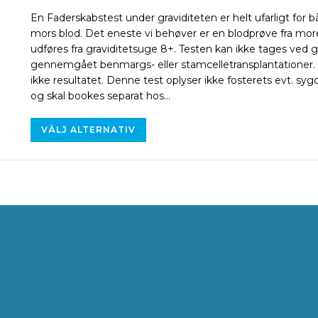
En Faderskabstest under graviditeten er helt ufarligt f
mors blod. Det eneste vi behøver er en blodprøve fra mor
udføres fra graviditetsuge 8+. Testen kan ikke tages ved grav
gennemgået benmargs- eller stamcelletransplantationer. B
ikke resultatet. Denne test oplyser ikke fosterets evt. s
og skal bookes separat hos…
VÄLJ ALTERNATIV