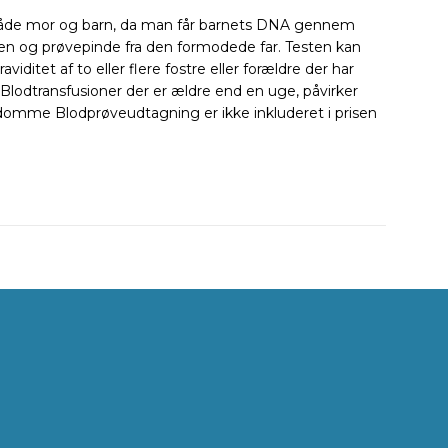
or både mor og barn, da man får barnets DNA gennem
en og prøvepinde fra den formodede far. Testen kan
iditet af to eller flere fostre eller forældre der har
lodtransfusioner der er ældre end en uge, påvirker
ygdomme Blodprøveudtagning er ikke inkluderet i prisen