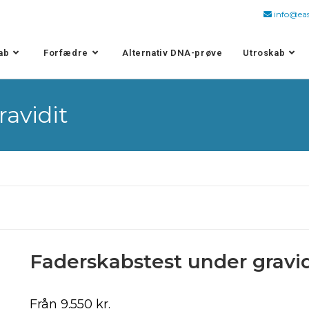
info@e
ab
Forfædre
Alternativ DNA-prøve
Utroskab
ravidit
Faderskabstest under gravid
Från
9.550
kr.