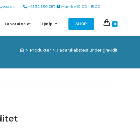
asytest.dk
+45 32 330 287
Man-fre 10:00 - 15:00
Laboratoriet
Hjælp
SHOP
0
>
Produkter
>
Faderskabstest under gravidit
itet